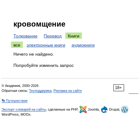
кровомщение
Толкование
Перевод
Книги
все
электронные книги
аудиокниги
Ничего не найдено.
Попробуйте изменить запрос
© Академик, 2000-2026
18+
Обратная связь:
Техподдержка
,
Реклама на сайте
👣 Путешествия
Экспорт словарей на сайты
, сделанные на PHP,
Joomla,
Drupal,
WordPress, MODx.